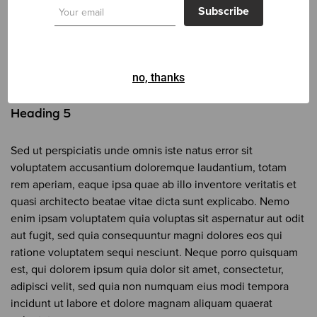
est, qui dolorem ipsum quia dolor sit amet, consectetur,
Subscribe
adipisci velit, sed quia non numquam eius modi tempora
incidunt ut labore et dolore magnam aliquam quaerat
voluptatem.
no, thanks
Heading 5
Sed ut perspiciatis unde omnis iste natus error sit
voluptatem accusantium doloremque laudantium, totam
rem aperiam, eaque ipsa quae ab illo inventore veritatis et
quasi architecto beatae vitae dicta sunt explicabo. Nemo
enim ipsam voluptatem quia voluptas sit aspernatur aut odit
aut fugit, sed quia consequuntur magni dolores eos qui
ratione voluptatem sequi nesciunt. Neque porro quisquam
est, qui dolorem ipsum quia dolor sit amet, consectetur,
adipisci velit, sed quia non numquam eius modi tempora
incidunt ut labore et dolore magnam aliquam quaerat