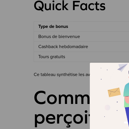
Quick Facts
Type de bonus
Bonus de bienvenue
Cashback hebdomadaire
Tours gratuits
Ce tableau synthétise les avantages principaux,
Comment u
perçoit-il 