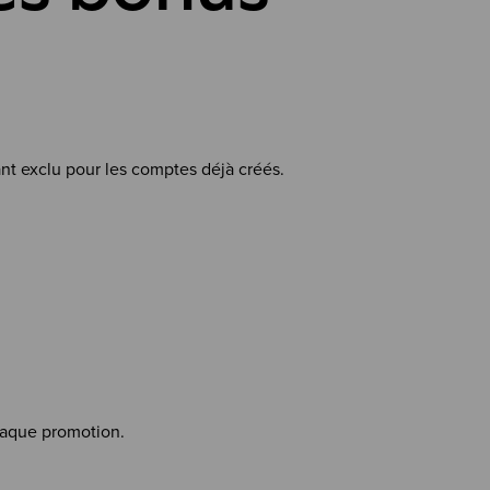
nt exclu pour les comptes déjà créés.
chaque promotion.