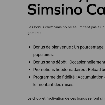
Simsino Ca
Les bonus chez Simsino ne se limitent pas à un 
gamers :
Bonus de bienvenue : Un pourcentage a
populaires.
Bonus sans dépôt : Occasionnellement 
Promotions hebdomadaires : Reload bonu
Programme de fidélité : Accumulation d
le montant des mises.
Le choix et l’activation de ces bonus se font 