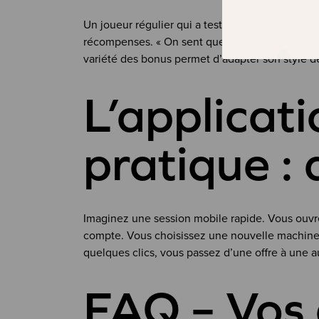
Un joueur régulier qui a testé plusieurs plate
récompenses. « On sent que l’on est valorisé, p
variété des bonus permet d’adapter son style d
L’applicat
pratique : 
Imaginez une session mobile rapide. Vous ouvr
compte. Vous choisissez une nouvelle machine à 
quelques clics, vous passez d’une offre à une 
FAQ – Vos 