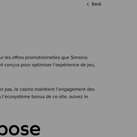
Back
sur les offres promotionnelles que Simsino
t conçus pour optimiser l’expérience de jeu,
er pas, le casino maintient l’engagement des
s l’écosystème bonus de ce site, suivez le
opose