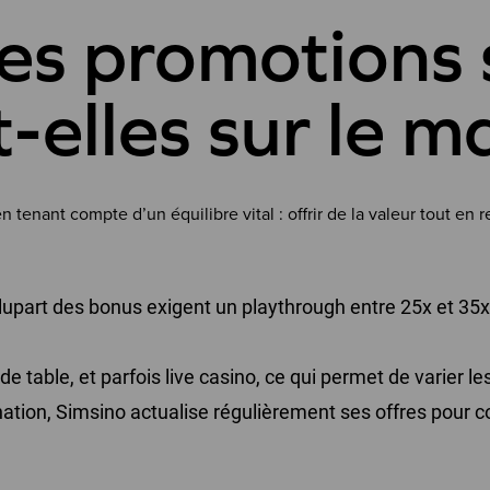
es promotions 
-elles sur le m
tenant compte d’un équilibre vital : offrir de la valeur tout en r
upart des bonus exigent un playthrough entre 25x et 35x, 
 de table, et parfois live casino, ce qui permet de varier les
ation, Simsino actualise régulièrement ses offres pour 