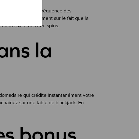
es conditions et la fréquence des
é. Il insiste également sur le fait que la
tendus avec des free spins.
ans la
bdomadaire qui crédite instantanément votre
nchaînez sur une table de blackjack. En
es bonus