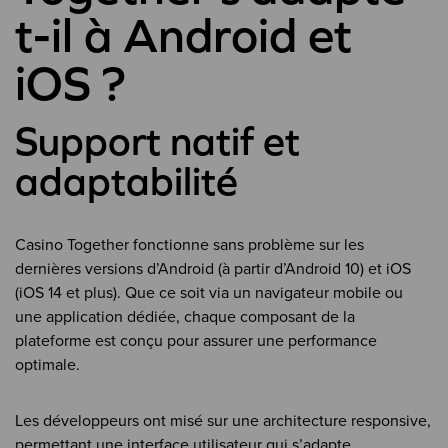
t-il à Android et
iOS ?
Support natif et
adaptabilité
Casino Together fonctionne sans problème sur les
dernières versions d’Android (à partir d’Android 10) et iOS
(iOS 14 et plus). Que ce soit via un navigateur mobile ou
une application dédiée, chaque composant de la
plateforme est conçu pour assurer une performance
optimale.
Les développeurs ont misé sur une architecture responsive,
permettant une interface utilisateur qui s’adapte