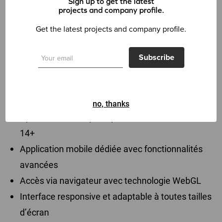
Sign up to get the latest
Liste des points
projects and company profile.
Get the latest projects and company profile.
forts en termes de
compatibilité
Subscribe
mobile
no, thanks
Optimisation complète pour Android 10+ et iOS
14+
Application mobile dédiée avec fonctionnalités
avancées
Accès via navigateur avec technologie WebGL
Interface responsive et adaptable à toutes tailles
d’écran