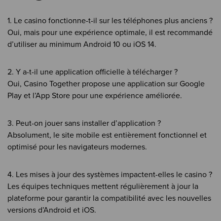
1. Le casino fonctionne-t-il sur les téléphones plus anciens ?
Oui, mais pour une expérience optimale, il est recommandé
d’utiliser au minimum Android 10 ou iOS 14.
2. Y a-t-il une application officielle à télécharger ?
Oui, Casino Together propose une application sur Google
Play et l’App Store pour une expérience améliorée.
3. Peut-on jouer sans installer d’application ?
Absolument, le site mobile est entièrement fonctionnel et
optimisé pour les navigateurs modernes.
4. Les mises à jour des systèmes impactent-elles le casino ?
Les équipes techniques mettent régulièrement à jour la
plateforme pour garantir la compatibilité avec les nouvelles
versions d’Android et iOS.