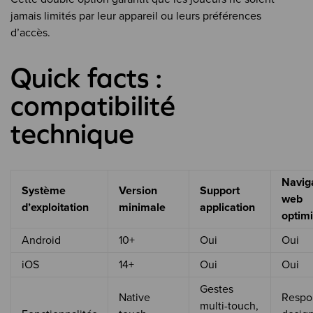
jamais limités par leur appareil ou leurs préférences
d’accès.
Quick facts :
compatibilité
technique
Navig
Système
Version
Support
web
d’exploitation
minimale
application
optim
Android
10+
Oui
Oui
iOS
14+
Oui
Oui
Gestes
Native
Respo
multi-touch,