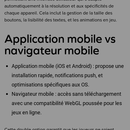
automatiquement à la résolution et aux spécificités de
chaque appareil. Cela inclut la gestion de la taille des
boutons, la lisibilité des textes, et les animations en jeu.
Application mobile vs
navigateur mobile
Application mobile (iOS et Android) : propose une
installation rapide, notifications push, et
optimisations spécifiques aux OS.
Navigateur mobile : accès sans téléchargement
avec une compatibilité WebGL poussée pour les
jeux en ligne.
Cette double option garantit que les joueurs ne soient