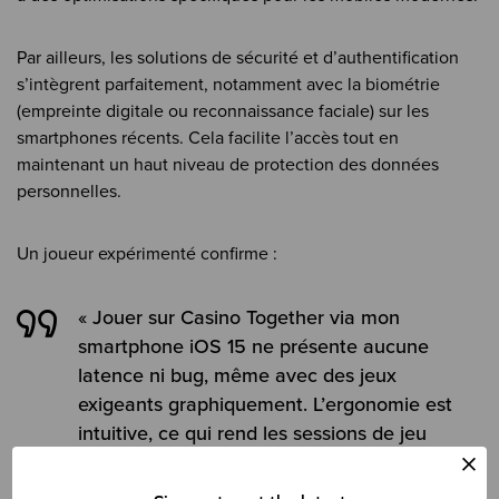
Par ailleurs, les solutions de sécurité et d’authentification
s’intègrent parfaitement, notamment avec la biométrie
(empreinte digitale ou reconnaissance faciale) sur les
smartphones récents. Cela facilite l’accès tout en
maintenant un haut niveau de protection des données
personnelles.
Un joueur expérimenté confirme :
« Jouer sur Casino Together via mon
smartphone iOS 15 ne présente aucune
latence ni bug, même avec des jeux
exigeants graphiquement. L’ergonomie est
intuitive, ce qui rend les sessions de jeu
agréables et sans frustration. »