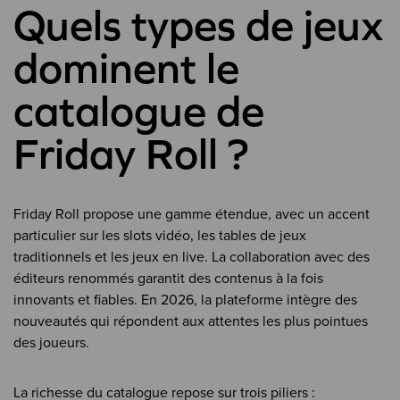
Quels types de jeux
dominent le
catalogue de
Friday Roll ?
Friday Roll propose une gamme étendue, avec un accent
particulier sur les slots vidéo, les tables de jeux
traditionnels et les jeux en live. La collaboration avec des
éditeurs renommés garantit des contenus à la fois
innovants et fiables. En 2026, la plateforme intègre des
nouveautés qui répondent aux attentes les plus pointues
des joueurs.
La richesse du catalogue repose sur trois piliers :