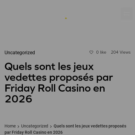
Uncategorized
0 like
204 Views
Quels sont les jeux
vedettes proposés par
Friday Roll Casino en
2026
Home
Uncategorized
Quels sont les jeux vedettes proposés
par Friday Roll Casino en 2026