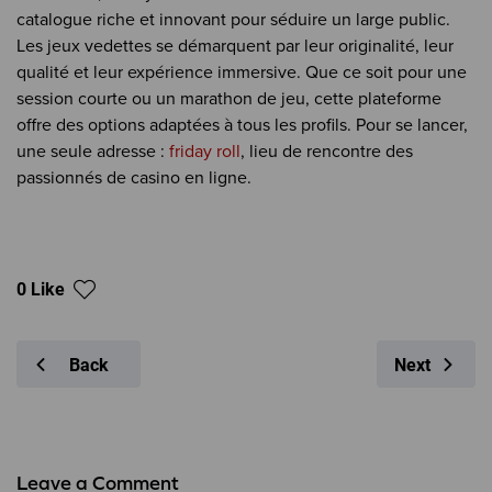
catalogue riche et innovant pour séduire un large public.
Les jeux vedettes se démarquent par leur originalité, leur
qualité et leur expérience immersive. Que ce soit pour une
session courte ou un marathon de jeu, cette plateforme
offre des options adaptées à tous les profils. Pour se lancer,
une seule adresse :
friday roll
, lieu de rencontre des
passionnés de casino en ligne.
0 Like
Back
Next
Leave a Comment