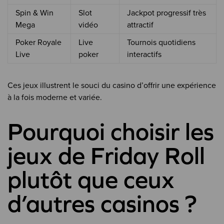
Spin & Win
Slot
Jackpot progressif très
Mega
vidéo
attractif
Poker Royale
Live
Tournois quotidiens
Live
poker
interactifs
Ces jeux illustrent le souci du casino d’offrir une expérience
à la fois moderne et variée.
Pourquoi choisir les
jeux de Friday Roll
plutôt que ceux
d’autres casinos ?