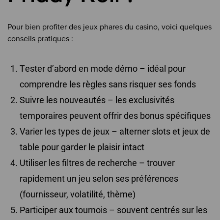
Pour bien profiter des jeux phares du casino, voici quelques
conseils pratiques :
Tester d’abord en mode démo – idéal pour
comprendre les règles sans risquer ses fonds
Suivre les nouveautés – les exclusivités
temporaires peuvent offrir des bonus spécifiques
Varier les types de jeux – alterner slots et jeux de
table pour garder le plaisir intact
Utiliser les filtres de recherche – trouver
rapidement un jeu selon ses préférences
(fournisseur, volatilité, thème)
Participer aux tournois – souvent centrés sur les