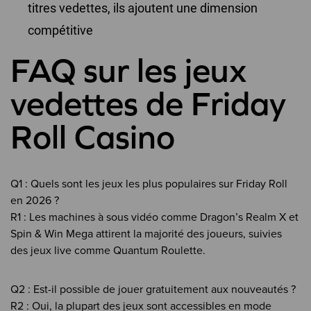
titres vedettes, ils ajoutent une dimension
compétitive
FAQ sur les jeux
vedettes de Friday
Roll Casino
Q1 : Quels sont les jeux les plus populaires sur Friday Roll
en 2026 ?
R1 : Les machines à sous vidéo comme Dragon’s Realm X et
Spin & Win Mega attirent la majorité des joueurs, suivies
des jeux live comme Quantum Roulette.
Q2 : Est-il possible de jouer gratuitement aux nouveautés ?
R2 : Oui, la plupart des jeux sont accessibles en mode