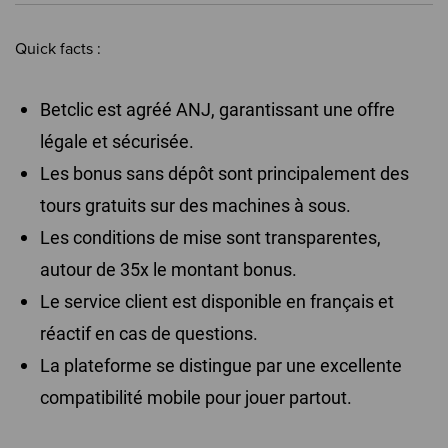
Quick facts :
Betclic est agréé ANJ, garantissant une offre
légale et sécurisée.
Les bonus sans dépôt sont principalement des
tours gratuits sur des machines à sous.
Les conditions de mise sont transparentes,
autour de 35x le montant bonus.
Le service client est disponible en français et
réactif en cas de questions.
La plateforme se distingue par une excellente
compatibilité mobile pour jouer partout.