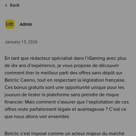
Back
Admin
January 15, 2026
En tant que rédacteur spécialisé dans l’iGaming avec plus
de dix ans d’expérience, je vous propose de découvrir
comment tirer le meilleur parti des offres sans dépôt sur
Betclic Casino, tout en respectant la législation française.
Ces bonus gratuits sont une opportunité unique pour les
joueurs de tester la plateforme sans prendre de risque
financier. Mais comment s’assurer que l’exploitation de ces
offres reste parfaitement légale et avantageuse ? C’est ce
que nous allons voir ensemble.
Betclic s’est imposé comme un acteur majeur du marché