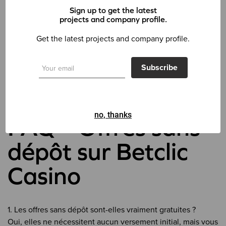
fréquents comme des exigences de mise excessives ou des
Sign up to get the latest
restrictions trop lourdes. De plus, le service client réactif et
projects and company profile.
l’interface intuitive garantissent une expérience fluide.
Get the latest projects and company profile.
Sur le plan technique, Betclic offre une expérience mobile
Subscribe
optimisée, ce qui permet de profiter de vos tours gratuits ou
crédits sans dépôt depuis un smartphone ou une tablette
sans contrainte.
no, thanks
FAQ – Offres sans
dépôt sur Betclic
Casino
1. Les offres sans dépôt sont-elles vraiment gratuites ?
Oui, elles ne nécessitent aucun versement initial, mais vous