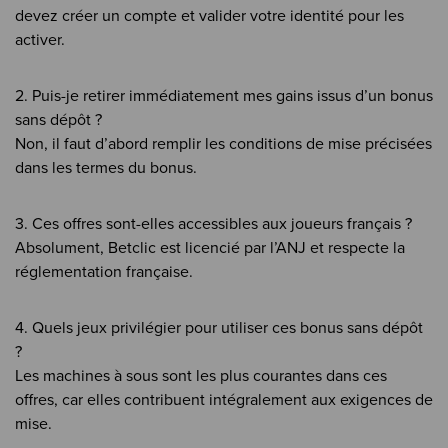
devez créer un compte et valider votre identité pour les
activer.
2. Puis-je retirer immédiatement mes gains issus d’un bonus
sans dépôt ?
Non, il faut d’abord remplir les conditions de mise précisées
dans les termes du bonus.
3. Ces offres sont-elles accessibles aux joueurs français ?
Absolument, Betclic est licencié par l’ANJ et respecte la
réglementation française.
4. Quels jeux privilégier pour utiliser ces bonus sans dépôt
?
Les machines à sous sont les plus courantes dans ces
offres, car elles contribuent intégralement aux exigences de
mise.