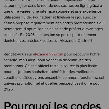
acteur majeur dans le monde des casinos en ligne grâce à
une offre variée, une interface soignée et une expérience
utilisateur fluide. Pour attirer et fidéliser les joueurs, ce
casino propose régulièrement des codes promotionnels qui
permettent d’optimiser les gains et de profiter d’avantages
exclusifs. En 2026, la question se pose : peut-on encore
dénicher ces précieux codes sur Alexander Casino ?
Rendez-vous sur
alexander777.com
pour découvrir l’offre
actuelle, mais aussi pour vérifier la disponibilité des
promotions. Ce site officiel reste la source la plus fiable
pour les joueurs souhaitant bénéficier des meilleures
conditions. Découvrons ensemble comment fonctionne cet
univers promotionnel et quelles perspectives il offre pour
2026.
Pourquoi les codes