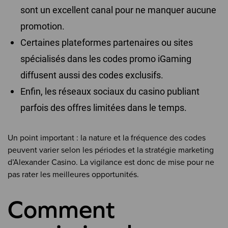
sont un excellent canal pour ne manquer aucune
promotion.
Certaines plateformes partenaires ou sites
spécialisés dans les codes promo iGaming
diffusent aussi des codes exclusifs.
Enfin, les réseaux sociaux du casino publiant
parfois des offres limitées dans le temps.
Un point important : la nature et la fréquence des codes
peuvent varier selon les périodes et la stratégie marketing
d’Alexander Casino. La vigilance est donc de mise pour ne
pas rater les meilleures opportunités.
Comment