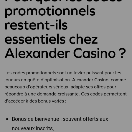
promotionnels
restent-ils
essentiels chez
Alexander Casino ?
Les codes promotionnels sont un levier puissant pour les
joueurs en quête d’optimisation. Alexander Casino, comme
beaucoup d’opérateurs sérieux, adapte ses offres pour
répondre à une demande croissante. Ces codes permettent
d’accéder à des bonus variés :
Bonus de bienvenue : souvent offerts aux
nouveaux inscrits,