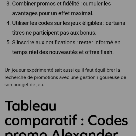
Combiner promos et fidélité : cumuler les
avantages pour un effet maximal.
Utiliser les codes sur les jeux éligibles : certains
titres ne participent pas aux bonus.
S’inscrire aux notifications : rester informé en
temps réel des nouveautés et offres flash.
Un joueur expérimenté sait aussi qu’il faut équilibrer la
recherche de promotions avec une gestion rigoureuse de
son budget de jeu.
Tableau
comparatif : Codes
promo Alexander