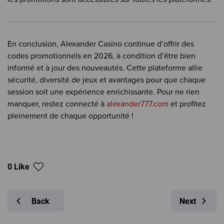
En conclusion, Alexander Casino continue d’offrir des
codes promotionnels en 2026, à condition d’être bien
informé et à jour des nouveautés. Cette plateforme allie
sécurité, diversité de jeux et avantages pour que chaque
session soit une expérience enrichissante. Pour ne rien
manquer, restez connecté à
alexander777.com
et profitez
pleinement de chaque opportunité !
0 Like
Back
Next