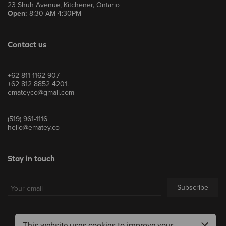
23 Shuh Avenue, Kitchener, Ontario
Open:
8:30 AM 4:30PM
Contact us
+62 811 1162 907
+62 812 8852 4201.
emateyco@gmail.com
(519) 961-1116
hello@ematey.co
Stay in touch
Subscribe
This website uses cookies to improve your