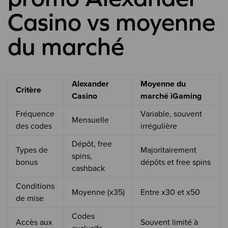
Casino vs moyenne
du marché
Alexander
Moyenne du
Critère
Casino
marché iGaming
Fréquence
Variable, souvent
Mensuelle
des codes
irrégulière
Dépôt, free
Types de
Majoritairement
spins,
bonus
dépôts et free spins
cashback
Conditions
Moyenne (x35)
Entre x30 et x50
de mise
Codes
Accès aux
Souvent limité à