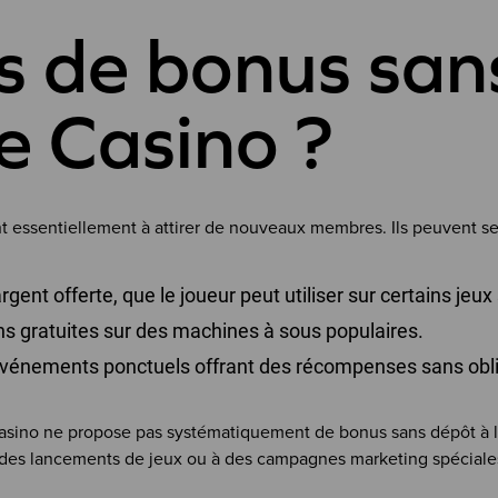
s de bonus san
e Casino ?
 essentiellement à attirer de nouveaux membres. Ils peuvent se 
gent offerte, que le joueur peut utiliser sur certains jeu
ions gratuites sur des machines à sous populaires.
événements ponctuels offrant des récompenses sans obli
asino ne propose pas systématiquement de bonus sans dépôt à l’
à des lancements de jeux ou à des campagnes marketing spéciale