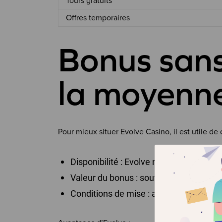
Tours gratuits
Offres temporaires
Bonus sans
la moyenn
Pour mieux situer Evolve Casino, il est utile 
Disponibilité : Evolve ne garantit pas
Valeur du bonus : souvent modeste, gén
Conditions de mise : alignées avec la 