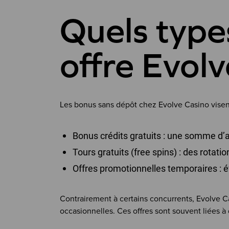
Quels type
offre Evolv
Les bonus sans dépôt chez Evolve Casino visent
Bonus crédits gratuits : une somme d’ar
Tours gratuits (free spins) : des rotat
Offres promotionnelles temporaires : 
Contrairement à certains concurrents, Evolve C
occasionnelles. Ces offres sont souvent liées 