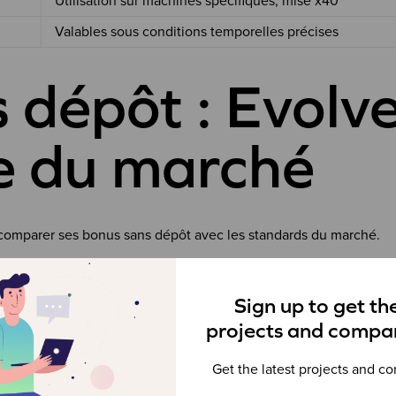
Utilisation sur machines spécifiques, mise x40
Valables sous conditions temporelles précises
 dépôt : Evolve
e du marché
de comparer ses bonus sans dépôt avec les standards du marché.
 un bonus sans dépôt systématique, contrairement aux géa
Sign up to get the
éralement entre 10 et 20 euros ou 10 à 30 tours gratuit
projects and compan
moyenne, parfois un peu plus contraignantes.
Get the latest projects and co