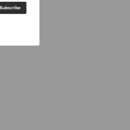
Subscribe