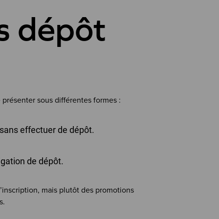
s dépôt
présenter sous différentes formes :
x sans effectuer de dépôt.
gation de dépôt.
inscription, mais plutôt des promotions
s.