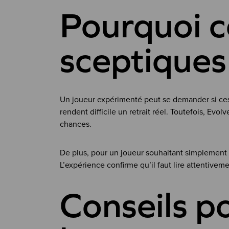
Pourquoi c
sceptiques
Un joueur expérimenté peut se demander si ces
rendent difficile un retrait réel. Toutefois, Ev
chances.
De plus, pour un joueur souhaitant simplement t
L’expérience confirme qu’il faut lire attentivem
Conseils p