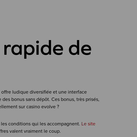
 rapide de
fre ludique diversifiée et une interface
le des bonus sans dépôt. Ces bonus, très prisés,
ellement sur casino evolve ?
ue les conditions qui les accompagnent.
Le site
fres valent vraiment le coup.