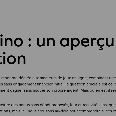
ino : un aperçu
tion
oderne dédiée aux amateurs de jeux en ligne, combinant une of
ges sans engagement financier initial, la question cruciale est cel
ement gagner sans risquer son propre argent. Mais qu’en est-il ré
ructure des bonus sans dépôt proposés, leur attractivité, ainsi q
ions, mais ici, nous creusons au-delà pour comprendre si ces of