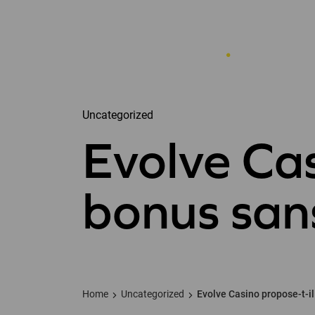
Uncategorized
Evolve Cas
Share:
bonus san
Home
Uncategorized
Evolve Casino propose-t-i