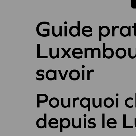
Guide prat
Luxembourg
savoir
Pourquoi ch
depuis le 