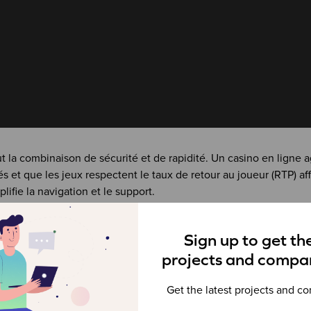
la combinaison de sécurité et de rapidité. Un casino en ligne ag
et que les jeux respectent le taux de retour au joueur (RTP) affi
lifie la navigation et le support.
 de bonus attractifs sans devoir se déplacer dans un casino physi
Sign up to get the
qui évite les frais de conversion. Enfin, le choix des jeux est bea
projects and compan
 un seul compte.
Get the latest projects and co