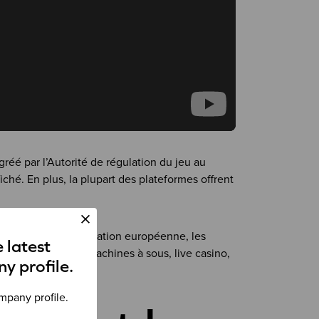
réé par l’Autorité de régulation du jeu au
ché. En plus, la plupart des plateformes offrent
que. Grâce à la législation européenne, les
 latest
ucoup plus vaste : machines à sous, live casino,
y profile.
mpany profile.