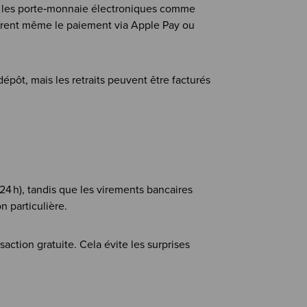
, les porte‑monnaie électroniques comme
offrent même le paiement via Apple Pay ou
épôt, mais les retraits peuvent être facturés
24 h), tandis que les virements bancaires
n particulière.
saction gratuite. Cela évite les surprises