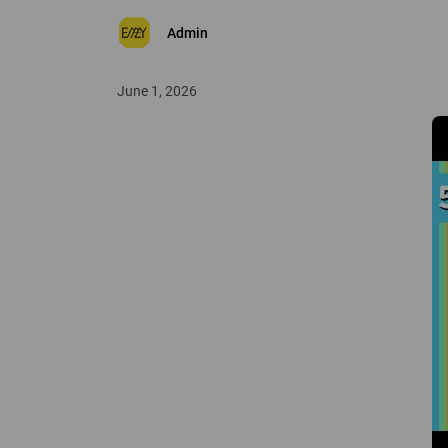
Admin
June 1, 2026