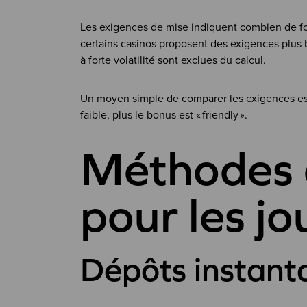
Les exigences de mise indiquent combien de fois
certains casinos proposent des exigences plus 
à forte volatilité sont exclues du calcul.
Un moyen simple de comparer les exigences est 
faible, plus le bonus est « friendly ».
Méthodes 
pour les j
Dépôts instant