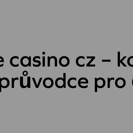
Home
P
 casino cz – 
průvodce pro 