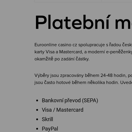
Platební m
Euroonline casino cz spolupracuje s řadou česk
karty Visa a Mastercard, a moderní e‑peněženky
okamžitě po zadání částky.
Výběry jsou zpracovány během 24‑48 hodin, po
jsou často hotové během několika hodin. Uve
Bankovní převod (SEPA)
Visa / Mastercard
Skrill
PayPal