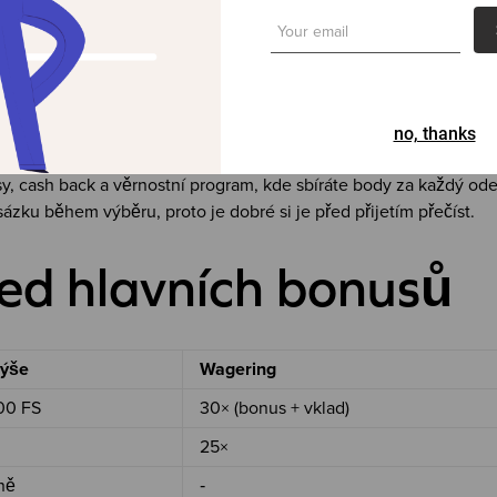
h hráčů. Euroonline casino cz nabízí až 100 % bonus na první vkl
ransparentnost podmínek – například požadavek 30× na celkový bon
no, thanks
, cash back a věrnostní program, kde sbíráte body za každý ode
zku během výběru, proto je dobré si je před přijetím přečíst.
led hlavních bonusů
výše
Wagering
100 FS
30× (bonus + vklad)
25×
ně
‑