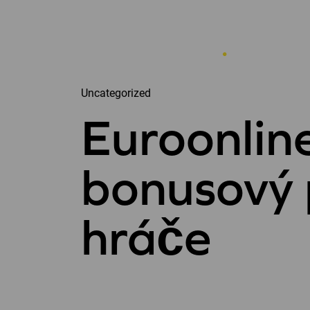
Uncategorized
Euroonline
Share:
bonusový 
hráče